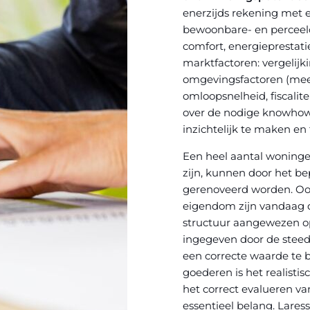
enerzijds rekening met 
bewoonbare- en perceelopp
comfort, energieprestat
marktfactoren: vergelij
omgevingsfactoren (meer
omloopsnelheid, fiscalit
over de nodige knowhow 
inzichtelijk te maken en 
Een heel aantal woningen
zijn, kunnen door het 
gerenoveerd worden. O
eigendom zijn vandaag d
structuur aangewezen op
ingegeven door de stee
een correcte waarde te 
goederen is het realisti
het correct evalueren v
essentieel belang. Lares