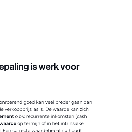
paling is werk voor
onroerend goed kan veel breder gaan dan
e verkoopprijs 'as is'. De waarde kan zich
ement
o.b.v. recurrente inkomsten (cash
waarde
op termijn of in het intrinsieke
l
. Een correcte waardebepaling houdt