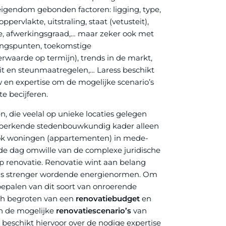
eigendom gebonden factoren: ligging, type,
ervlakte, uitstraling, staat (vetusteit),
ie, afwerkingsgraad,… maar zeker ook met
kingspunten, toekomstige
waarde op termijn), trends in de markt,
eit en steunmaatregelen,… Laress beschikt
en expertise om de mogelijke scenario’s
te becijferen.
, die veelal op unieke locaties gelegen
beperkende stedenbouwkundig kader alleen
ok woningen (appartementen) in mede-
e dag omwille van de complexe juridische
 renovatie. Renovatie wint aan belang
ds strenger wordende energienormen. Om
bepalen van dit soort van onroerende
sch begroten van een
renovatiebudget
en
an de mogelijke
renovatiescenario’s
van
s beschikt hiervoor over de nodige expertise