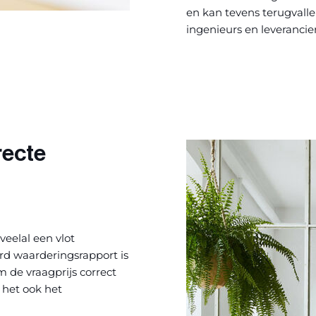
en kan tevens terugvall
ingenieurs en leverancier
recte
veelal een vlot
rd waarderingsrapport is
m de vraagprijs correct
 het ook het