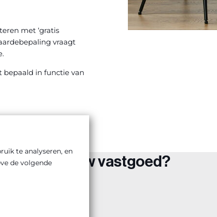
teren met ‘gratis
aardebepaling vraagt
e.
 bepaald in functie van
uik te analyseren, en
waarde van uw vastgoed?
eve de volgende