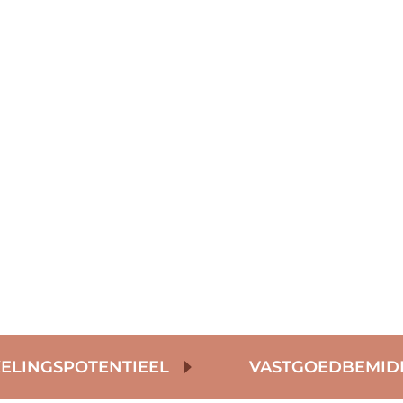
V
Home
Ontwikkelingspotentieel
Waardebepaling
onde waardebepaling
ELINGSPOTENTIEEL
VASTGOEDBEMID