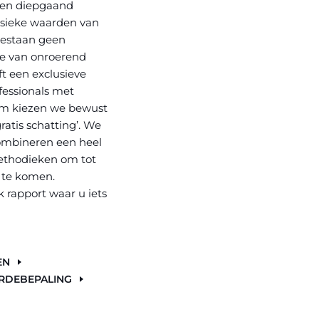
een diepgaand
nsieke waarden van
bestaan geen
e van onroerend
ft een exclusieve
essionals met
om kiezen we bewust
ratis schatting’. We
ombineren een heel
ethodieken om tot
 te komen.
jk rapport waar u iets
EN
RDEBEPALING